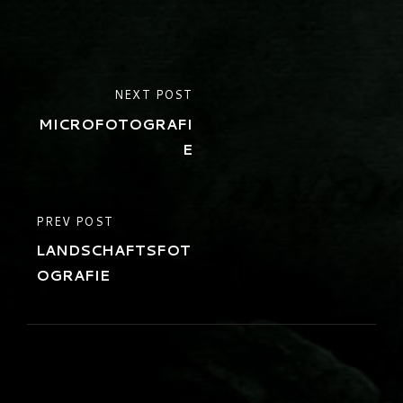
Beitrags-
NEXT
NEXT POST
Navigation
POST
MICROFOTOGRAFI
E
PREVIOUS
PREV POST
POST
LANDSCHAFTSFOT
OGRAFIE